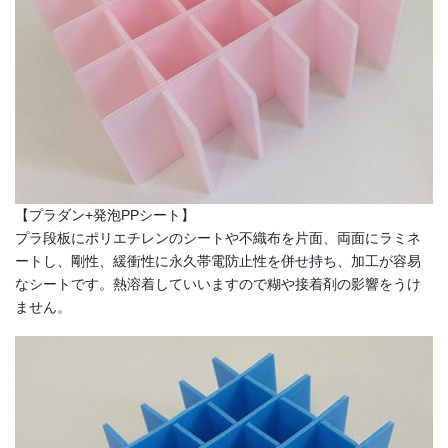
【プラダン+発泡PPシート】
プラ段板にポリエチレンのシートや不織布を片面、両面にラミネ
ートし、剛性、緩衝性に永久帯電防止性を併せ持ち、加工が容易
なシートです。熱溶着していいますので糊や接着剤の影響をうけ
ません。