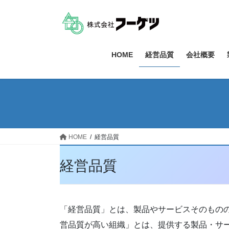
コ
ナ
ン
ビ
テ
ゲ
ン
ー
ツ
シ
HOME
経営品質
会社概要
へ
ョ
ス
ン
キ
に
ッ
移
プ
動
HOME
経営品質
経営品質
「経営品質」とは、製品やサービスそのもの
営品質が高い組織」とは、提供する製品・サ